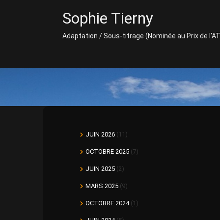
Skip
Sophie Tierny
to
content
Adaptation / Sous-titrage (Nominée au Prix de l'A
JUIN 2026
(11)
OCTOBRE 2025
(7)
JUIN 2025
(2)
MARS 2025
(9)
OCTOBRE 2024
(1)