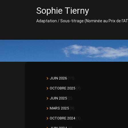
Skip
Sophie Tierny
to
content
Adaptation / Sous-titrage (Nominée au Prix de l'A
JUIN 2026
(11)
OCTOBRE 2025
(7)
JUIN 2025
(2)
MARS 2025
(9)
OCTOBRE 2024
(1)