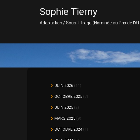
Skip
Sophie Tierny
to
content
Adaptation / Sous-titrage (Nominée au Prix de l'A
JUIN 2026
(11)
OCTOBRE 2025
(7)
JUIN 2025
(2)
MARS 2025
(9)
OCTOBRE 2024
(1)