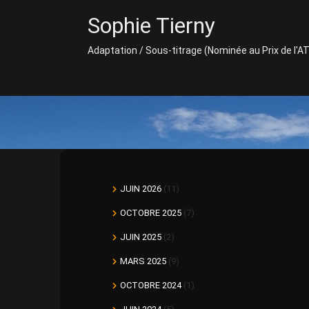
Skip
Sophie Tierny
to
content
Adaptation / Sous-titrage (Nominée au Prix de l'A
JUIN 2026
(11)
OCTOBRE 2025
(7)
JUIN 2025
(2)
MARS 2025
(9)
OCTOBRE 2024
(1)