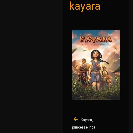
kayara
Navigation
Kayara,
de
princesse Inca