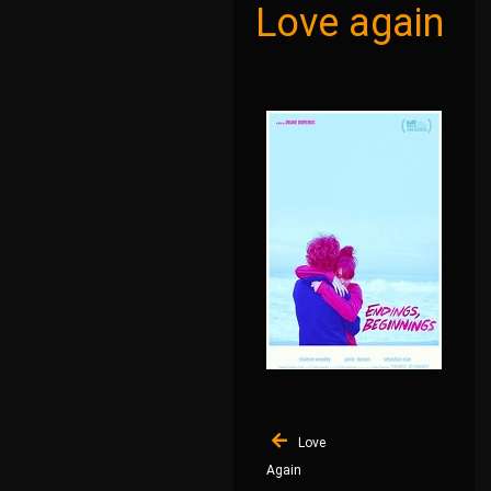
Love again
Navigation
Love
de
Again