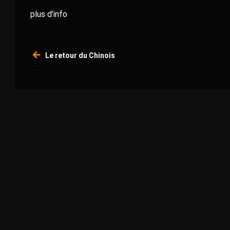
plus d’info
Navigation
Le retour du Chinois
de
l’article