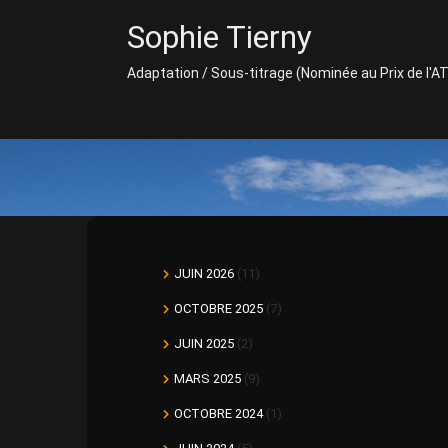
Skip
Sophie Tierny
to
content
Adaptation / Sous-titrage (Nominée au Prix de l'A
JUIN 2026
(11)
OCTOBRE 2025
(7)
JUIN 2025
(2)
MARS 2025
(9)
OCTOBRE 2024
(1)