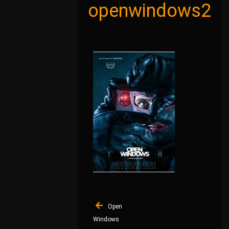
openwindows2
Navigation
Open
de
Windows