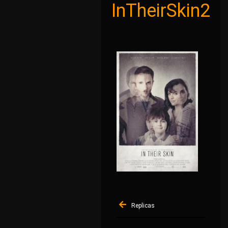
InTheirSkin2
Navigation
Replicas
de