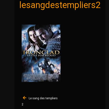
lesangdestempliers2
Navigation
Le sang des templiers
de
2