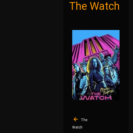
The Watch
Navigation
The
de
Watch