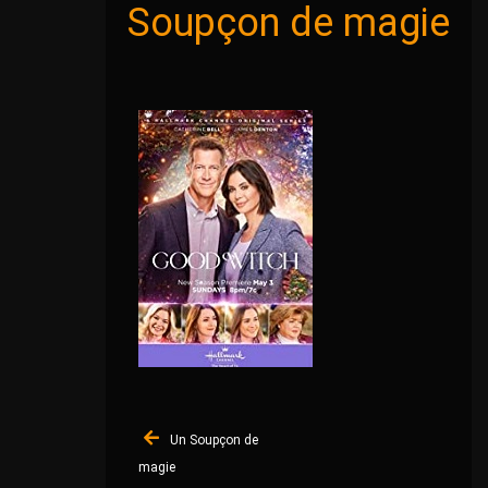
Soupçon de magie
Navigation
Un Soupçon de
de
magie