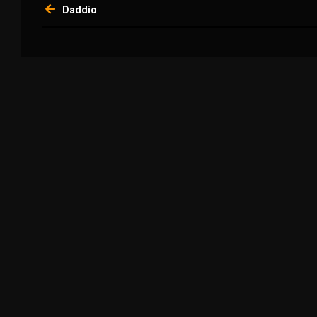
Daddio
de
l’article