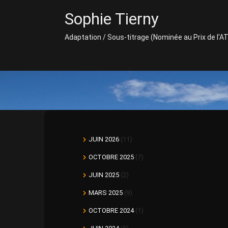
Skip
Sophie Tierny
to
content
Adaptation / Sous-titrage (Nominée au Prix de l'A
JUIN 2026
(11)
OCTOBRE 2025
(7)
JUIN 2025
(2)
MARS 2025
(9)
OCTOBRE 2024
(1)