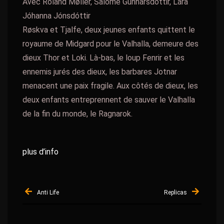
Avec Roland Møller, Salóme Gunnarsdóttir, Lára
Jóhanna Jónsdóttir
Røskva et Tjalfe, deux jeunes enfants quittent le
royaume de Midgard pour le Valhalla, demeure des
dieux Thor et Loki. Là-bas, le loup Fenrir et les
ennemis jurés des dieux, les barbares Jotnar
menacent une paix fragile. Aux côtés de dieux, les
deux enfants entreprennent de sauver le Valhalla
de la fin du monde, le Ragnarok.
plus d’info
Navigation
Anti Life
Replicas
de
l’article